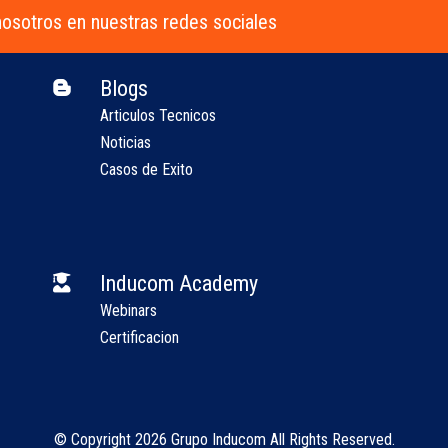
osotros en nuestras redes sociales
Blogs

Articulos Tecnicos
Noticias
Casos de Exito
Inducom Academy

Webinars
Certificacion
© Copyright 2026
Grupo Inducom
All Rights Reserved.