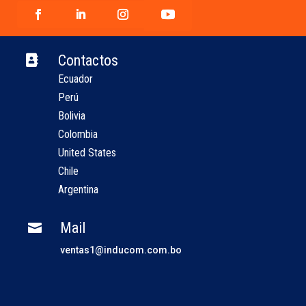
Contactos

Ecuador
Perú
Bolivia
Colombia
United States
Chile
Argentina
Mail

ventas1@inducom.com.bo