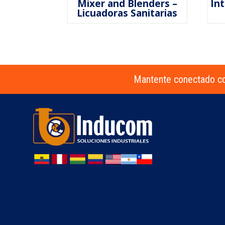
Mixer and Blenders –
In
Licuadoras Sanitarias
Mantente conectado co