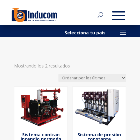
Ordenado
Mostrando los 2 resultados
por
los
últimos
Sistema contran
Sistema de presión
incendio normado
constante