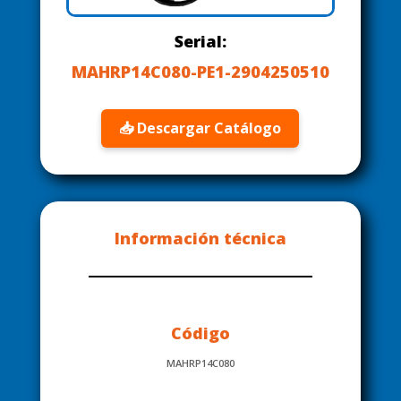
Serial:
MAHRP14C080-PE1-2904250510
📥 Descargar Catálogo
Información técnica
Código
MAHRP14C080