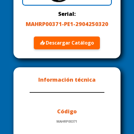
Serial:
MAHRP00371-PE1-2904250320
📥 Descargar Catálogo
Información técnica
Código
MAHRP00371