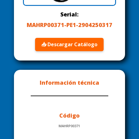
Serial:
MAHRP00371-PE1-2904250317
📥 Descargar Catálogo
Información técnica
Código
MAHRP00371